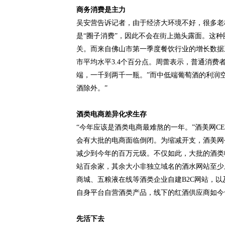
商务消费是主力
吴安营告诉记者，由于经济大环境不好，很多老
是“圈子消费”，因此不会在街上抛头露面。这
关。而来自佛山市第一季度餐饮行业的增长数据乏
市平均水平3.4个百分点。周蕾表示，普通消
端，一千到两千一瓶。”而中低端葡萄酒的利润空
酒除外。”
酒类电商差异化求生存
“今年应该是酒类电商最难熬的一年。”酒美网
会有大批的电商面临倒闭。为缩减开支，酒美网
减少到今年的百万元级。不仅如此，大批的酒类
站百余家，其余大小非独立域名的酒水网站至少
商城、五粮液在线等酒类企业自建B2C网站，
自身平台自营酒类产品，线下的红酒供应商如今
先活下去