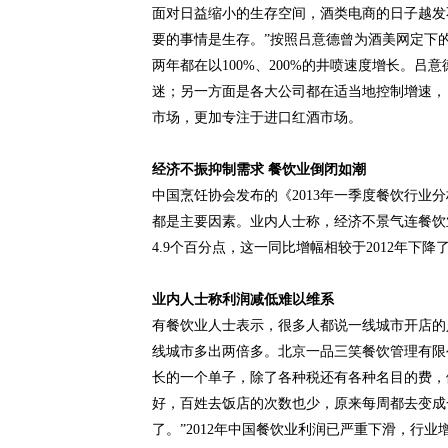
面对日益缩小的生存空间，酒类电商的日子越发
要的事情是生存。”按照吕意德曾为酒美网定下
两年都在以100%、200%的井喷速度增长。
迷；另一方面是各大公司都在适当地控制增速，
市场，更加专注于进口红酒市场。
经济不振抑制需求 餐饮业倒闭如潮
中国烹饪协会发布的《2013年一季度餐饮行业
都是主要因素。业内人士称，经济不景气连餐饮业都
4.9个百分点，这一同比增幅相较于2012年下降
业内人士称利润减低难以维系
有餐饮业人士表示，很多人都说一线城市开店的
线城市多出两倍多。北京一品三笑餐饮管理有限
长的一个单子，除了各种税还有各种名目的费，
好，百姓去饭店的次数也少，原来每周都去变成
了。”2012年中国餐饮业利润已严重下滑，