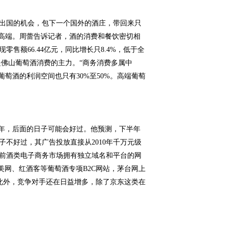
出国的机会，包下一个国外的酒庄，带回来只
中高端。周蕾告诉记者，酒的消费和餐饮密切相
额66.44亿元，同比增长只8.4%，低于全
是佛山葡萄酒消费的主力。“商务消费多属中
萄酒的利润空间也只有30%至50%。高端葡萄
半年，后面的日子可能会好过。他预测，下半年
不好过，其广告投放直接从2010年千万元级
前酒类电子商务市场拥有独立域名和平台的网
美网、红酒客等葡萄酒专项B2C网站，茅台网上
。此外，竞争对手还在日益增多，除了京东这类在