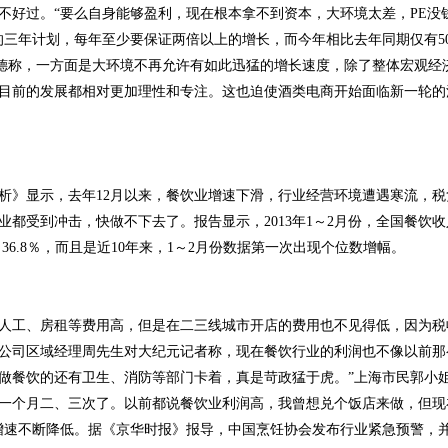
不好过。“要么自身能够盈利，现在根本拿不到资本，大环境太差，PE没
的三年计划，每年至少要保证两倍以上的增长，而今年相比去年同期仅有5
吕意德称，一方面是大环境不再允许有如此迅猛的增长速度，除了整体宏观
目前的发展都相对更加理性和专注。这也迫使酒类电商开始面临新一轮的
分析》显示，去年12月以来，餐饮业增速下滑，行业经营环境遭遇寒流，
受到冲击，快做不下去了。报告显示，2013年1～2月份，全国餐饮收入4
了36.8％，而且是近10年来，1～2月份数据第一次出现个位数增幅。
人工、房租等费用高，但是在二三线城市开店的费用也不见得低，因为税
公司区域经理周先生对大纪元记者称，现在餐饮行业的利润也不像以前那
做餐饮的还有卫生、消防等部门卡着，真是苛政猛于虎。”上海市民郭小
一个月二、三次了。以前都说餐饮业利润高，我曾想兑个饭店来做，但现
行业增速不断降低。据《京华时报》报导，中国烹饪协会发布行业紧急预警，