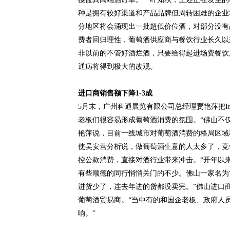
种是拥有较好渠道和产品品牌但周转困难的企业
分地区将会涌现出一批超低价位酒，对部分没有
费者回归理性，葡萄酒供应商与餐饮行业长久以
非以前的不管好酒烂酒，只要给得起进场费餐饮店就
通病将得到极大的改观。
进口商销售额下降1-3成
5月末，广州科通展览有限公司总经理贾艳萍把In
老板们很容易形成葡萄酒消费的氛围。“佛山不
艳萍说，目前一线城市对葡萄酒消费的格局区域
使吴安营分析说，做葡萄酒生意的人太多了，竞
控公款消费，直接对酒行业带来冲击。“开年以
有些顺德的同行悄悄关门的不少。佛山一家名为
进货少了，连去年进的货都没卖完。”佛山进口商
葡萄酒贸易商。“当中有的和国企老板、政府人
响。”