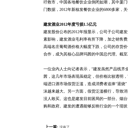
吁救市，中国各地餐饮企业倒闭如潮，其中厦门等
门数据，2012年新核发餐饮企业的6800多家，关
建发酒业2012年度亏损1.5亿元
建发股份公布的2012年报显示，公司子公司建发酒业
素影响，建发酒业毛利率有所下降，加之销售费
高端名庄葡萄酒价格大幅度下跌，公司的存货价
合作，成为其核心品牌玛茜的中国总代理。截至2
一位业内人士向记者表示，“建发虽然产品线齐
茜，这几年市场表现虽稳定，但价格比较透明，
端进口酒市场假货泛滥，造成消费者追捧“退烧
沫越来越大。另一方面，假货泛滥横行，导致消
没人敢买。这也是建发目前困局的一部分。烟台
购和政府。建发的遭遇能够反映行业的一个现状
上一篇:
没有了