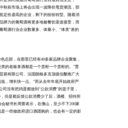
中秋前市场上将会出现一波降价甩货潮流，部
批定价虚高的企业，剩下的纷纷转型。随着消
品牌力的葡萄酒将更多地被餐饮渠道接受，而
口葡萄酒行业企业数量多、体量小、“体质”差的
企绿色总部，在那里已经有40多家品牌企业聚集，
瓷类的老板拿酒都是一个货柜一个货柜的。”贾
贸易有限公司、法国朗格多克顶级佳酿推广大
就低，增长快一点。”而从去年年底开始政府严
公司没有把鸡蛋都放到“公款消费”的篮子里，
种，但是都反馈公款消费少了后，酒楼、招待所
协会秘书长周蕾表示，在佛山，至少不下200家
就是一些做政府进口酒团购的，也会有一定的影