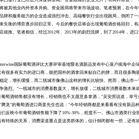
将被其他业内外资本并购。资金困局将带来市场波动。笔者预测，在今年
品牌和服务能力的企业造成强烈冲击。高端餐饮行业出现困局，倒闭了一
来失衡的博弈逐步回归正常。今后的餐饮店将会出现葡萄酒价格回归，有
推。笔者相信，经过2012年、2013年的剧烈洗牌，到了2014年，进
terwine国际葡萄酒评比大赛评审基地暨名酒新品发布中心落户南海中
仅有很多有实力的进口商，能把国外的酒拿回来贴自己的牌，而且很多陶
稳定，增长缓慢，而二线城市像佛山这样的增长比较快。然而，佛山市一
争激烈。“一线城市的消费基数庞大，增长放缓，二线城市消费基数本来
来葡萄酒销售都没有增长，经销商也不太愿意多拿酒，”吴安营说道，幸亏
“腾龙”的葡萄酒进口商姜先生也说：“今年经销商都是来看看有没有新品
们反映今年葡萄酒销售额下降了10%-30%，程度不一。佛山市酒类行业
员有特殊的关系，消费渠道重点是这类群体的，估计倒闭都有一些，还有