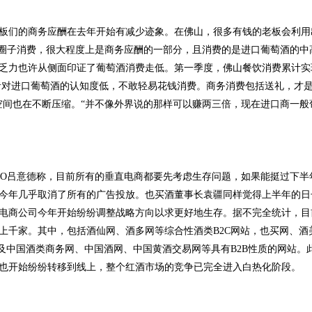
板们的商务应酬在去年开始有减少迹象。在佛山，很多有钱的老板会利用
种圈子消费，很大程度上是商务应酬的一部分，且消费的是进口葡萄酒的
力也许从侧面印证了葡萄酒消费走低。第一季度，佛山餐饮消费累计实现零售
费者对进口葡萄酒的认知度低，不敢轻易花钱消费。商务消费包括送礼，才
间也在不断压缩。“并不像外界说的那样可以赚两三倍，现在进口商一般葡
CEO吕意德称，目前所有的垂直电商都要先考虑生存问题，如果能挺过下
今年几乎取消了所有的广告投放。也买酒董事长袁疆同样觉得上半年的日子
电商公司今年开始纷纷调整战略方向以求更好地生存。据不完全统计，目
上千家。其中，包括酒仙网、酒多网等综合性酒类B2C网站，也买网、酒
以及中国酒类商务网、中国酒网、中国黄酒交易网等具有B2B性质的网站
也开始纷纷转移到线上，整个红酒市场的竞争已完全进入白热化阶段。