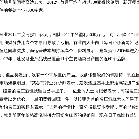
地月倒闭率高达15％。2012年每月平均有超过100家餐饮倒闭，新开
停的餐饮企业7000多家。
2012年度亏损1.5亿元，相比2011年的盈利3600万元，同比下降517.
用和财务费用高企等原因导致了亏损。有业内人士向《每日经济新闻》记
值也同期减少，而运营成本却持续高企。资料显示，建发酒业2006年进
012年，建发酒业产品线已覆盖11个主要酒类出产国的近60个品牌。
全，但品类泛滥，没有一个可放量的产品。以前销售较好的卡斯特，现在
市场短板明显。”某券商行业分析师表示，建发酒业基本上都走高端进口酒
”，建发的名庄酒也就砸自己手里了。一位业内人士向记者表示，高端名
费者缺乏信心。一旦消费者回归理性，以拉菲为首的名庄酒就无人问津了
华纳名庄酒窖杨君表示：“去年的行情让一部分投机资本受挫，有的已经
，就是前两年价格高涨时拼命囤积名庄酒的经销商，现在日子都比较难过