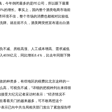
钱，今年倒闭最多的是PE公司，所以眼下最重
0%的增长。事实上，国内整个酒类电商市场前
经济环境不佳，整个市场的消费也都相对比较低
洗牌。就在前不久，酒美网突然宣布退出白酒
税负不减、房租高涨、人工成本增高、需求减低
030亿元，同比增长8.4％，比去年同期下降
收的种类多，有些地区的税费比北京这样的一
么高，可税负不减，“详细的把税种列出来得很
姐接受大纪元记者采访时表示：“经济情况不
在看着关门的越来越多，可不敢再想这个
并表示已向中共当局相关部门发出了紧急报告呼